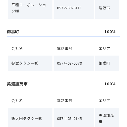
平和コーポレーショ
0572-68-6111
瑞浪市
ン㈱
御嵩町
100%
会社名
電話番号
エリア
御嵩タクシー㈱
0574-67-0079
御嵩町
美濃加茂市
100%
会社名
電話番号
エリア
美濃加茂
新太田タクシー㈱
0574-25-2145
市