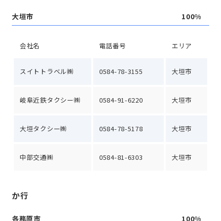
大垣市
100%
会社名
電話番号
エリア
スイトトラベル㈱
0584-78-3155
大垣市
岐阜近鉄タクシー㈱
0584-91-6220
大垣市
大垣タクシー㈱
0584-78-5178
大垣市
中部交通㈱
0584-81-6303
大垣市
か行
各務原市
100%