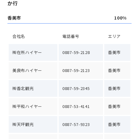
か行
香美市
100%
会社名
電話番号
エリア
㈲在所ハイヤー
0887-59-2128
香美市
美良布ハイヤー
0887-59-2123
香美市
㈲香北観光
0887-59-2345
香美市
㈲平和ハイヤー
0887-53-4141
香美市
㈲天坪観光
0887-57-9323
香美市