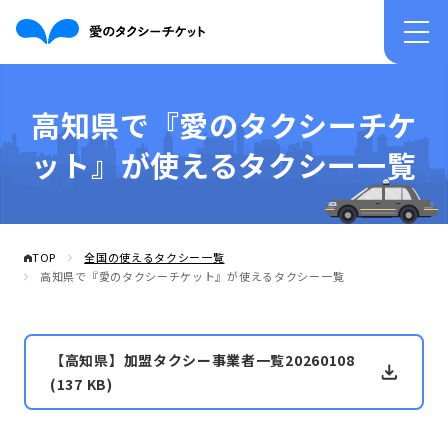
高知県で『愛のタクシーチケ
ット』が使えるタクシー一覧
TOP
全国の使えるタクシー一覧
高知県で『愛のタクシーチケット』が使えるタクシー一覧
【高知県】加盟タクシー事業者一覧20260108
(137 KB)