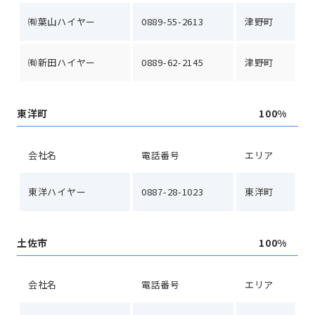
㈲葉山ハイヤー
0889-55-2613
津野町
㈲新田ハイヤー
0889-62-2145
津野町
東洋町
100%
会社名
電話番号
エリア
東洋ハイヤー
0887-28-1023
東洋町
土佐市
100%
会社名
電話番号
エリア