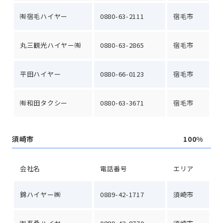
㈲宿毛ハイヤー
0880-63-2111
宿毛市
丸三観光ハイヤー㈲
0880-63-2865
宿毛市
平田ハイヤー
0880-66-0123
宿毛市
㈲和田タクシー
0880-63-3671
宿毛市
須崎市
100%
会社名
電話番号
エリア
錦ハイヤー㈱
0889-42-1717
須崎市