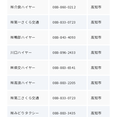
㈲介良ハイヤー
088-860-0212
高知市
㈲第一さくら交通
088-833-0723
高知市
㈲鴨部ハイヤー
088-843-4093
高知市
川口ハイヤー
088-896-2433
高知市
㈱県交ハイヤー
088-883-6541
高知市
㈲高須ハイヤー
088-883-2205
高知市
㈲第二さくら交通
088-833-0723
高知市
㈲みどりタクシー
088-883-3435
高知市