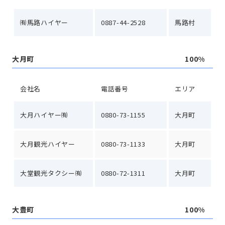
㈲馬路ハイヤー
0887-44-2528
馬路村
大月町
100%
会社名
電話番号
エリア
大月ハイヤー㈲
0880-73-1155
大月町
大月観光ハイヤー
0880-73-1133
大月町
大堂観光タクシー㈲
0880-72-1311
大月町
大豊町
100%