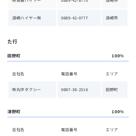
㈲吾桑ハイヤー
0889-42-8770
須崎市
須崎ハイヤー㈲
0889-42-0777
須崎市
た行
田野町
100%
会社名
電話番号
エリア
㈲丸中タクシー
0887-38-2316
田野町
津野町
100%
会社名
電話番号
エリア