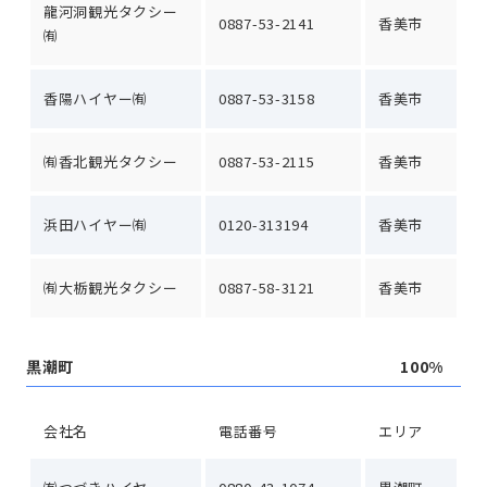
龍河洞観光タクシー
0887-53-2141
香美市
㈲
香陽ハイヤー㈲
0887-53-3158
香美市
㈲香北観光タクシー
0887-53-2115
香美市
浜田ハイヤー㈲
0120-313194
香美市
㈲大栃観光タクシー
0887-58-3121
香美市
黒潮町
100%
会社名
電話番号
エリア