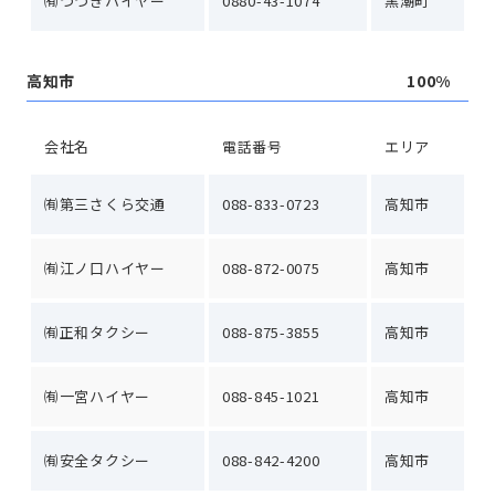
㈲つづきハイヤー
0880-43-1074
黒潮町
高知市
100%
会社名
電話番号
エリア
㈲第三さくら交通
088-833-0723
高知市
㈲江ノ口ハイヤー
088-872-0075
高知市
㈲正和タクシー
088-875-3855
高知市
㈲一宮ハイヤー
088-845-1021
高知市
㈲安全タクシー
088-842-4200
高知市