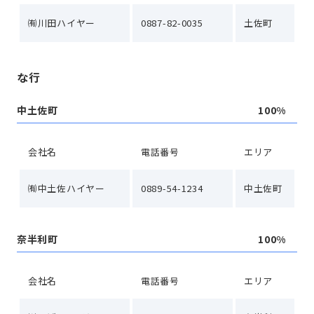
㈲川田ハイヤー
0887-82-0035
土佐町
な行
中土佐町
100%
会社名
電話番号
エリア
㈲中土佐ハイヤー
0889-54-1234
中土佐町
奈半利町
100%
会社名
電話番号
エリア