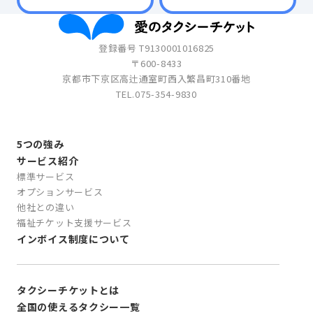
登録番号 T9130001016825
〒600-8433
京都市下京区高辻通室町西入繁昌町310番地
TEL.
075-354-9830
5つの強み
サービス紹介
標準サービス
オプションサービス
他社との違い
福祉チケット支援サービス
インボイス制度について
タクシーチケットとは
全国の使えるタクシー一覧