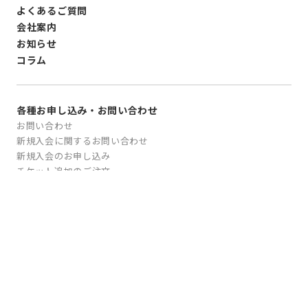
よくあるご質問
会社案内
お知らせ
コラム
各種お申し込み・お問い合わせ
お問い合わせ
新規入会に関するお問い合わせ
新規入会のお申し込み
チケット追加のご注文
電子請求書のお申し込み
WEB画像照会サービスのお申し込み
盗難保険加入のお申し込み
会員規約
運送保険普通保険約款および特約
個人情報保護方針/