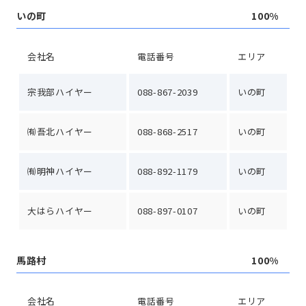
いの町
100%
会社名
電話番号
エリア
宗我部ハイヤー
088-867-2039
いの町
㈲吾北ハイヤー
088-868-2517
いの町
㈲明神ハイヤー
088-892-1179
いの町
大はらハイヤー
088-897-0107
いの町
馬路村
100%
会社名
電話番号
エリア