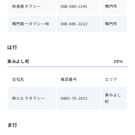
㈲板東タクシー
088-689-1245
鳴門市
鳴門第一タクシー㈲
088-685-2222
鳴門市
は行
東みよし町
35%
会社名
電話番号
エリア
東みよし
㈲ヒルマタクシー
0883-79-2302
町
ま行