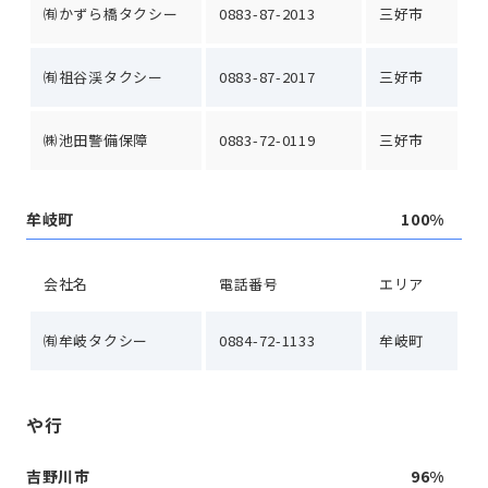
㈲かずら橋タクシー
0883-87-2013
三好市
㈲祖谷渓タクシー
0883-87-2017
三好市
㈱池田警備保障
0883-72-0119
三好市
牟岐町
100%
会社名
電話番号
エリア
㈲牟岐タクシー
0884-72-1133
牟岐町
や行
吉野川市
96%